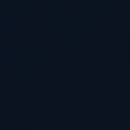
人参与，
条评论
405
3
韩军思
2025-01-19 12:22:09
客服态度很好，发货也很快，体验非常满意。 客
服态度很好，发货也很快，体验非常满意。
黄涛荣
2024-11-19 17:29:45
Great value for the price. Will definitely buy
again. Absolutely love this product! It's exactly what I
needed and works perfectly.