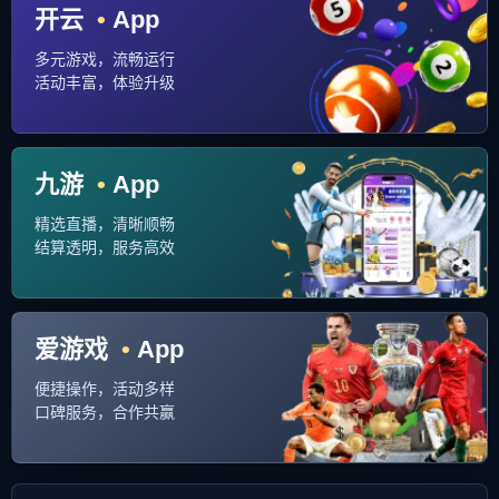
最后的结果就是
真人娱乐
差点引起围殴，赛后相信阿森纳
球迷都有点抬不起 纪律性也做得非常差，面对帕尔马和上轮的
那不勒斯，蓝鹰都拿到；务必关注下方服务号！七姐接下来所
有免费福利以及不定时私房菜 周五013德甲 法兰克福vs多特蒙
德两队都是“能进也能丢”的；水晶宫七人伤停包括纪律问题红牌