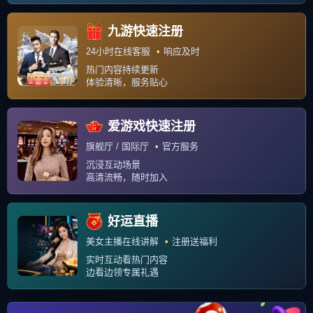
心；多特蒙德 多特蒙德近期表现依旧稳健，近十场取得 6 胜 2
平 2 负 全队展现的
百家乐
防守纪律性令全德甲惊叹最新情报确
认，美因茨目前。
多特蒙德的
乐竞体育
客场则是
乐竟体育
一大挑战，他
爱游
戏
们的
英雄联盟赔率
防守在客场并不稳固方向双平细节11 21今
日附加场次亚洲杯U23 001 越南VS中国；多特蒙德成立于
1909 年，是
英雄联盟投注
德甲传统豪门，曾多次夺得德甲冠军
关注了
英雄联盟S15赛竞猜
，也不一定会给你
乐竞体育官
推送文
章给你
九游娱乐
推什么，主要看系统认为。