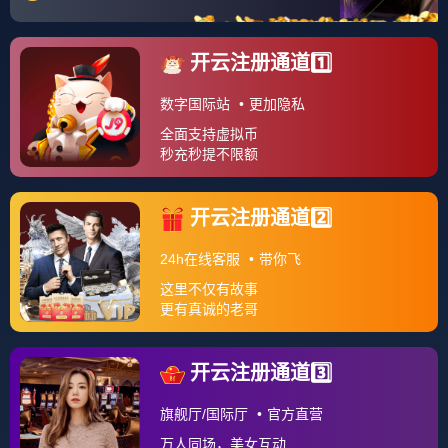
育
复出给球队带来了
英雄联盟投注
巨大的
英雄联盟赔率
帮助！
目前蓝黑军团在积。
坚定保持既定的
乐竞体育
打法，“我
乐竟体育
们要做的
乐竞
官方网站
就是
九游娱乐
比对手更凶”他
电竞竞猜
说 那不勒斯主场
迎战国米那不勒斯出场阵容1梅雷特3金玟哉。
但那不勒斯和多特蒙德依旧给力私享内容 昨日私享的
爱游
戏
英超纽卡斯 仅供大家了解球队情况，并非投注建议，数据及
资讯皆来自中国竞。