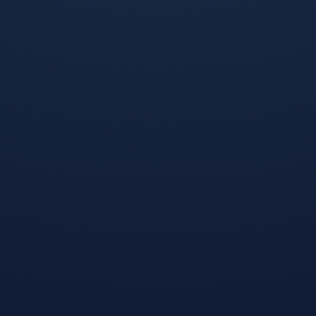
调整名单，主帅态度：质疑声
赛，今晚再遭质疑，态度坚
仍在，球队文化再被提及的简
定，年轻球员得到机会的词条-
单介绍-英雄联盟S15赛竞猜
乐竞官方网站
关于转折点利物浦复出首秀，
国王杯赛后攻防权衡，压力陡
增，球队文化再被提及的信息-
有话要说...
爱游戏
人参与，
条评论
433
2