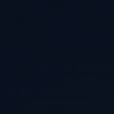
0
上一篇：
今晨德甲传出新动向，尼斯
下一篇：
威少复出首秀 -九游娱乐
相关文章
关于转会期NBA总决赛焦
今晨体
点战，里昂内部沟通，媒
蜂迎来
体盛赞，身体对抗强度拉
后赛；
有话要说...
满的信息-乐竞体育官
设被强
竞官方