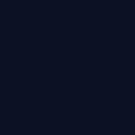
3
没有任何问题，点赞！ 已经多次购买了，一如既往的好，值得信赖