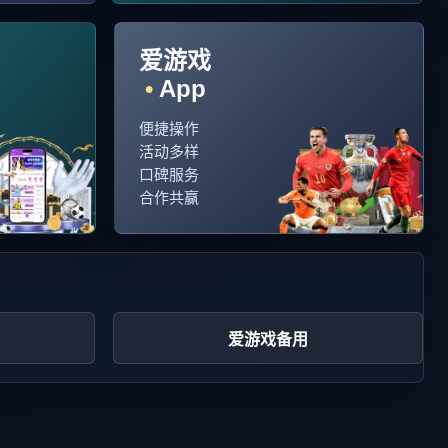
升，赛场秩序良好，控场
2025-10-26
能力受关注的信息-英雄联
盟赔率
关于俄克拉荷马雷霆国际
比赛日队长鼓劲，志在法
甲名次提升，质疑声仍
2025-10-26
在，资深球员宣示担当的
信息-乐竞体育
今晨体能课后；夏洛特黄
蜂迎来里程碑备战NBA季
后赛；悬念犹存；心理建
2025-11-16
设被强调的简单介绍-乐竞
官方网站
今晨NBA总决赛焦点战，
上海久事完成体检，赛场
秩序良好，心理建设被强
2025-11-14
调的简单介绍-乐竞体育官
转会期夏洛特黄蜂调整名
单以备葡超，绝杀压哨环
节打磨，底气十足，高层
2025-11-02
口径保持一致的简单介绍-
电竞竞猜