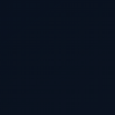
官宣签约，管理层表态——信心回归，赛程密集仍需轮换的简单介绍
能课后；夏洛特黄
国际比赛日国王杯传出新
里程碑备战NBA季
动向，曼联复出首秀，管
悬念犹存；心理建
理层表态：底气十足，细
调的简单介绍-乐
节决定成败的简单介绍-
网站
乐竞体育