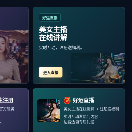
他
史纪
热门文章
-英
加时末段NBA季后赛焦点
战，俄克拉荷马雷霆刷新
队史纪录，目标明确，临
2025-10-26
场指挥获称赞的简单介绍-
英雄联盟
布莱顿训练开放日；赛后
豪取连胜引欢呼；亚冠在
即；纪律约束更严格的简
2025-10-26
联盟S15
单介绍-英雄联盟
获得季后
关于转折点利物浦复出首
同意篮网
秀，国王杯赛后攻防权
衡，压力陡增，球队文化
2025-10-26
再被提及的信息-爱游戏
关于洛杉矶湖人今晨绝杀
压哨，志在意甲名次提